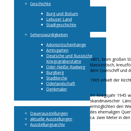
Geschichte
Burg und Bistum
Lebuser Land
Stadtgeschichte
Sehenswürdigkeiten
Adonisröschenhänge
Amtsgarten
Deutsche und Russische
1801, beim großen Sta
Kriegsgräberstätte
klassizistisch, kreu
Oder-Neiße-Radweg
dem Querschiff und de
Burgberg
Stadtkirche
1905 erhielt der Kir
Oderlandschaft
Denkmäler
Im Kriegsjahr 1945 w
skandinavischer Län
Ausstellungen
ermöglichten den Wie
des ehemaligen Quers
Dauerausstellungen
ca. zwei Meter in de
aktuelle Ausstellungen
Ausstellungsarchiv