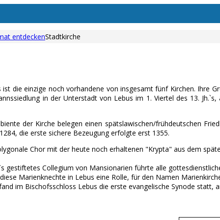
mat entdecken
Stadtkirche
s ist die einzige noch vorhandene von insgesamt fünf Kirchen. Ihre
nssiedlung in der Unterstadt von Lebus im 1. Viertel des 13. Jh.`
ente der Kirche belegen einen spätslawischen/frühdeutschen Friedho
 1284, die erste sichere Bezeugung erfolgte erst 1355.
polygonale Chor mit der heute noch erhaltenen "Krypta" aus dem späten M
.`s gestiftetes Collegium von Mansionarien führte alle gottesdienstlich
 diese Marienknechte in Lebus eine Rolle, für den Namen Marienkirch
and im Bischofsschloss Lebus die erste evangelische Synode statt, a