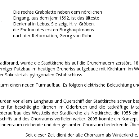
Die rechte Grabplatte neben dem nördlichen
Eingang, aus dem Jahr 1592, ist das älteste
Denkmal in Lebus. Sie zeigt H. v. Gröben,
die Ehefrau des ersten Burghauptmanns
nach der Reformation, Georg von Rohr.
dtbrand, wurde die Stadtkirche bis auf die Grundmauern zerstört. 18
zförmiger Putzbau im heutigen Grundriss aufgebaut: mit Kirchturm im
r Sakristei als pylogonalen Ostabschluss.
chturm einen neuen Turmaufbau. Es folgten elektrische Beleuchtung u
urden vor allem Langhaus und Querschiff der Stadtkirche schwer be
der für beschädigte Kirchen im Oderbruch und die tatkräftige Mi
deraufbau des Westteils der Stadtkirche als Notkirche, die 1955 e
chiffs und des Chorraums verfielen weiter. 2005 konnte ein Konzept
n Innenraum reichende und den gesamten Chorraum bedeckende Überd
Seit dieser Zeit dient der alte Chorraum als Winterkirc