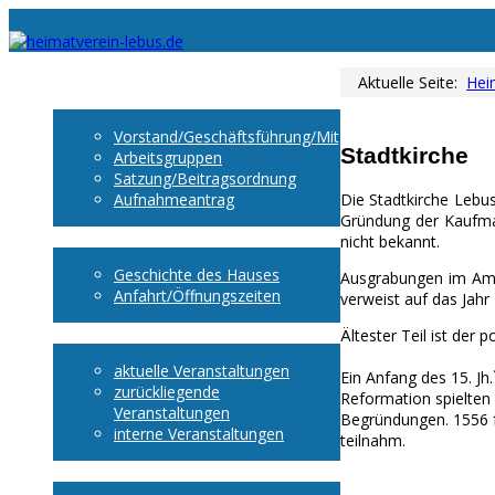
Startseite
Aktuelle Seite:
Hei
Heimatverein
Vorstand/Geschäftsführung/Mitglieder
Stadtkirche
Arbeitsgruppen
Satzung/Beitragsordnung
Die Stadtkirche Lebu
Aufnahmeantrag
Gründung der Kaufman
Museum
nicht bekannt.
Geschichte des Hauses
Ausgrabungen im Ambi
Anfahrt/Öffnungszeiten
verweist auf das Jahr
Veranstaltungen
Ältester Teil ist der 
aktuelle Veranstaltungen
Ein Anfang des 15. Jh
zurückliegende
Reformation spielten
Veranstaltungen
Begründungen. 1556 f
interne Veranstaltungen
teilnahm.
Heimat entdecken